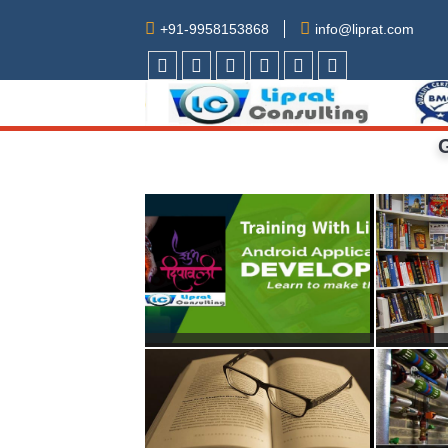
+91-9958153868
info@liprat.com
facebook
Twitter
Linkdin
Youtube
Pintrest
Instagram